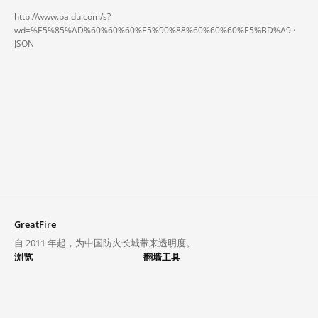
http://www.baidu.com/s?
wd=%E5%85%AD%60%60%60%E5%90%88%60%60%60%E5%BD%A9 ·
JSON
GreatFire
自 2011 年起，为中国防火长城带来透明度。
浏览
翻墙工具
封锁列表
VPN 与代理
探索
翻墙中心
趋势
GreatFireVPN