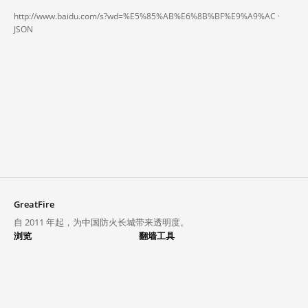
http://www.baidu.com/s?wd=%E5%85%AB%E6%8B%BF%E9%A9%AC ·
JSON
GreatFire
自 2011 年起，为中国防火长城带来透明度。
浏览
翻墙工具
封锁列表
VPN 与代理
探索
翻墙中心
趋势
GreatFireVPN
热门网站在中国大陆的访问状况