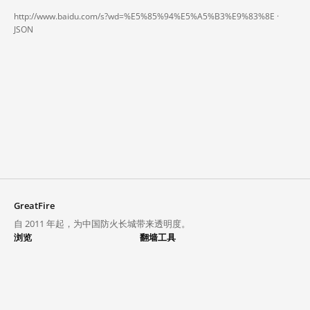
http://www.baidu.com/s?wd=%E5%85%94%E5%A5%B3%E9%83%8E ·
JSON
GreatFire
自 2011 年起，为中国防火长城带来透明度。
浏览
翻墙工具
封锁列表
VPN 与代理
探索
翻墙中心
趋势
GreatFireVPN
热门网站在中国大陆的访问状况