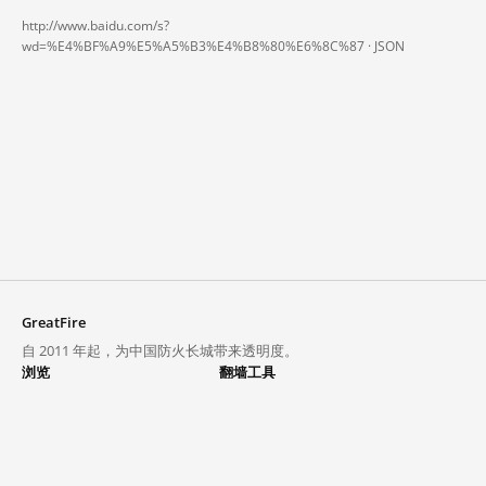
http://www.baidu.com/s?
wd=%E4%BF%A9%E5%A5%B3%E4%B8%80%E6%8C%87 ·
JSON
GreatFire
自 2011 年起，为中国防火长城带来透明度。
浏览
翻墙工具
封锁列表
VPN 与代理
探索
翻墙中心
趋势
GreatFireVPN
热门网站在中国大陆的访问状况