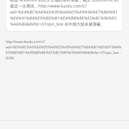
最近一次测试，http://www.baidu.com/s?
wd=%E4%BC%A6%E6%95%A6%E5%A9%9A%E7%BA%B1
%E6%91%84%E5%BD%B1%E4%B8%8E%E5%8C%96%E5
%A6%86&Refer=STopic_box 在中国大陆未被屏蔽。
http://www.baidu.com/s?
wd=%E4%BC%A6%E6%95%A6%E5%A9%9A%E7%BA%B1%E6%91%84%
E5%BD%B1%E4%B8%8E%E5%8C%96%E5%A6%86&Refer=STopic_box ·
JSON