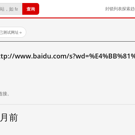
查询
封锁列表
探索
趋
 个已测试网址
→
://www.baidu.com/s?wd=%E4%BB%81
。
连接。
个月前