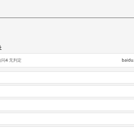
址
访问
4
无判定
baid