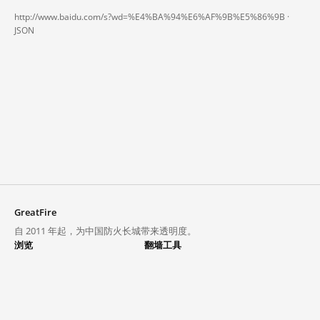
http://www.baidu.com/s?wd=%E4%BA%94%E6%AF%9B%E5%86%9B ·
JSON
GreatFire
自 2011 年起，为中国防火长城带来透明度。
浏览
翻墙工具
封锁列表
VPN 与代理
探索
翻墙中心
趋势
GreatFireVPN
热门网站在中国大陆的访问状况