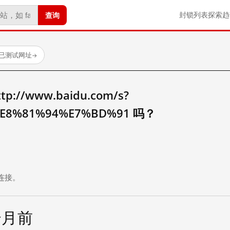
查询
封锁列表
探索
趋
 个已测试网址
→
//www.baidu.com/s?
E8%81%94%E7%BD%91 吗？
。
连接。
个月前