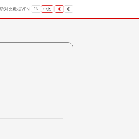
势
对比
数据
VPN
EN
中文