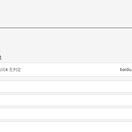
试
址
访问
4
无判定
baid