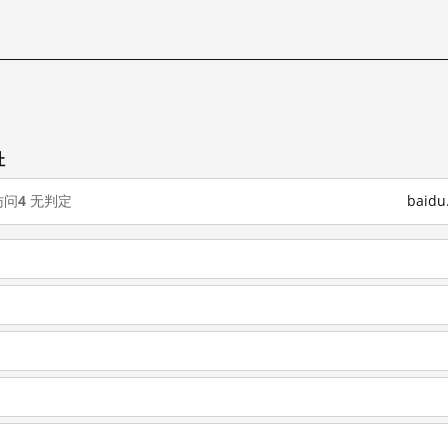
址
访问
4
无判定
baid