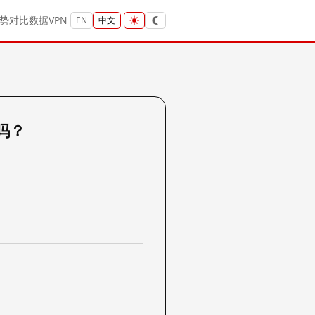
势
对比
数据
VPN
EN
中文
 吗？