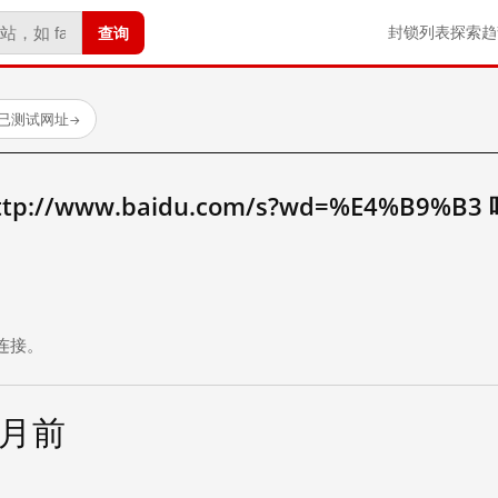
查询
封锁列表
探索
趋
 个已测试网址
→
://www.baidu.com/s?wd=%E4%B9%B3
。
连接。
个月前