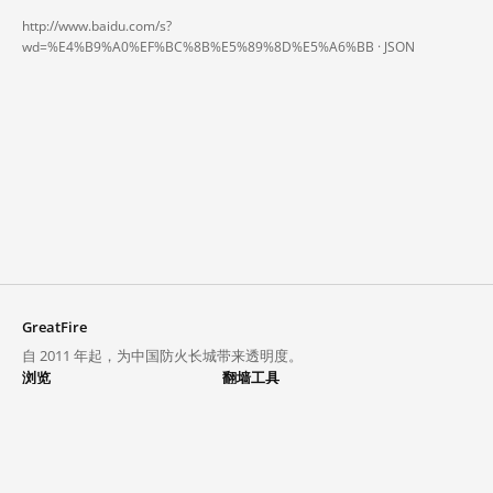
http://www.baidu.com/s?
wd=%E4%B9%A0%EF%BC%8B%E5%89%8D%E5%A6%BB ·
JSON
GreatFire
自 2011 年起，为中国防火长城带来透明度。
浏览
翻墙工具
封锁列表
VPN 与代理
探索
翻墙中心
趋势
GreatFireVPN
热门网站在中国大陆的访问状况