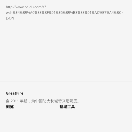
http://www.baidu.com/s?
wd=%E4%B9%A0%E8%BF%91%E5%B9%B3%E8%91%AC%E7%A4%BC ·
JSON
GreatFire
自 2011 年起，为中国防火长城带来透明度。
浏览
翻墙工具
封锁列表
VPN 与代理
探索
翻墙中心
趋势
GreatFireVPN