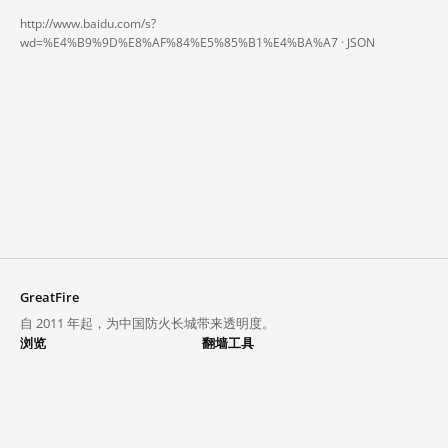
http://www.baidu.com/s?
wd=%E4%B9%9D%E8%AF%84%E5%85%B1%E4%BA%A7 ·
JSON
GreatFire
自 2011 年起，为中国防火长城带来透明度。
浏览
翻墙工具
封锁列表
VPN 与代理
探索
翻墙中心
趋势
GreatFireVPN
热门网站在中国大陆的访问状况