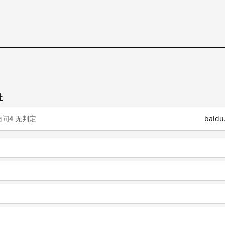
试
址
访问
4
无判定
baid