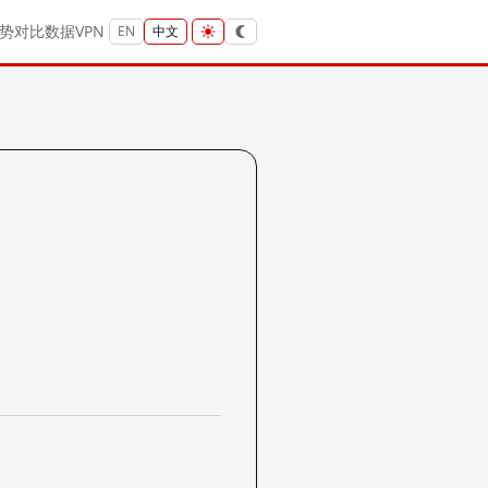
势
对比
数据
VPN
EN
中文