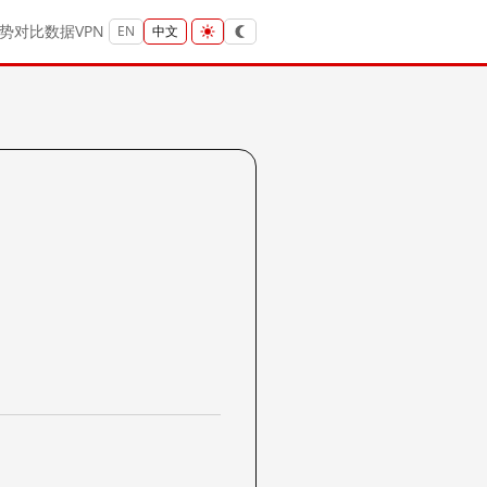
势
对比
数据
VPN
EN
中文
？