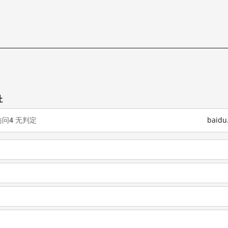
址
访问
4
无判定
baid