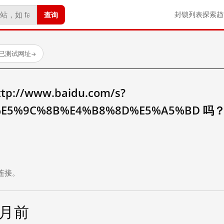
查询
封锁列表
探索
趋
 个已测试网址
→
//www.baidu.com/s?
E5%9C%8B%E4%B8%8D%E5%A5%BD 吗
。
连接。
个月前