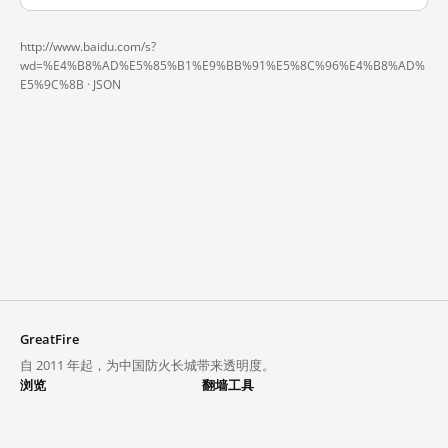
http://www.baidu.com/s?
wd=%E4%B8%AD%E5%85%B1%E9%BB%91%E5%8C%96%E4%B8%AD%
E5%9C%8B ·
JSON
GreatFire
自 2011 年起，为中国防火长城带来透明度。
浏览
翻墙工具
封锁列表
VPN 与代理
探索
翻墙中心