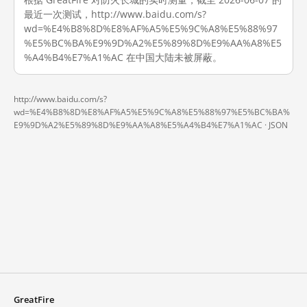
最近一次测试，http://www.baidu.com/s?
wd=%E4%B8%8D%E8%AF%A5%E5%9C%A8%E5%88%97
%E5%BC%BA%E9%9D%A2%E5%89%8D%E9%AA%A8%E5
%A4%B4%E7%A1%AC 在中国大陆未被屏蔽。
http://www.baidu.com/s?
wd=%E4%B8%8D%E8%AF%A5%E5%9C%A8%E5%88%97%E5%BC%BA%
E9%9D%A2%E5%89%8D%E9%AA%A8%E5%A4%B4%E7%A1%AC ·
JSON
GreatFire