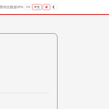
势
对比
数据
VPN
EN
中文