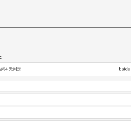
试
址
访问
4
无判定
baid