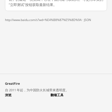
“立即测试”按钮获取最新结果。
http://www.baidu.com/s?wd=%E4%B8%87%E5%8D%9A ·
JSON
GreatFire
自 2011 年起，为中国防火长城带来透明度。
浏览
翻墙工具
封锁列表
VPN 与代理
探索
翻墙中心
趋势
GreatFireVPN