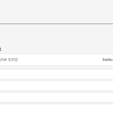
址
访问
4
无判定
baid