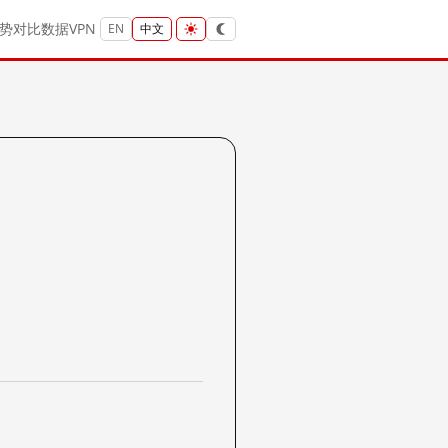
势
对比
数据
VPN
EN
中文