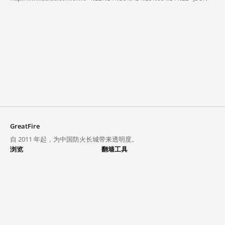
GreatFire
自 2011 年起，为中国防火长城带来透明度。
浏览
翻墙工具
封锁列表
VPN 与代理
探索
翻墙中心
趋势
GreatFireVPN
热门网站在中国大陆的访问状况
数据与 API
常见问题