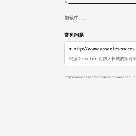
加载中……
常见问题
http://www.assanteser
根据 GreatFire 对防火长城的实时测量
http://www.assanteservices.com/aanet ·
J