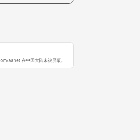
es.com/aanet 在中国大陆未被屏蔽。