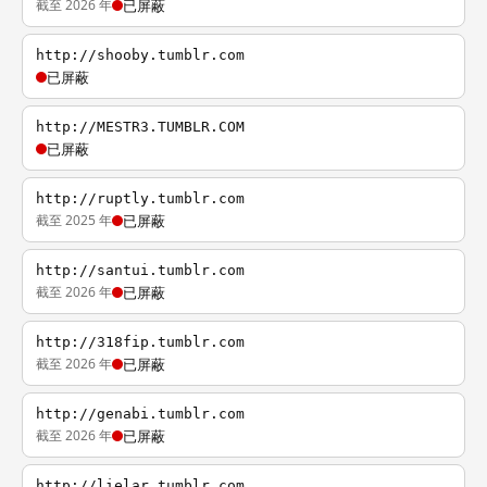
截至 2026 年
已屏蔽
http://shooby.tumblr.com
已屏蔽
http://MESTR3.TUMBLR.COM
已屏蔽
http://ruptly.tumblr.com
截至 2025 年
已屏蔽
http://santui.tumblr.com
截至 2026 年
已屏蔽
http://318fip.tumblr.com
截至 2026 年
已屏蔽
http://genabi.tumblr.com
截至 2026 年
已屏蔽
http://lielar.tumblr.com