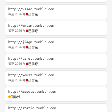
http://51sec.tumblr.com
截至 2026 年
已屏蔽
http://vntim.tumblr.com
截至 2026 年
已屏蔽
http://jiagm.tumblr.com
截至 2026 年
已屏蔽
http://tirol.tumblr.com
截至 2026 年
已屏蔽
http://you32.tumblr.com
截至 2026 年
已屏蔽
http://assets.tumblr.com
间歇性
http://static.tumblr.com