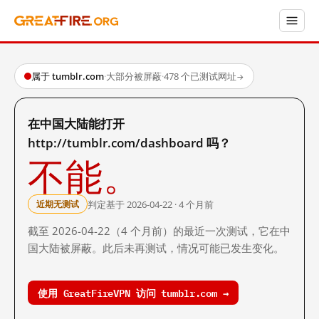
属于 tumblr.com
·
大部分被屏蔽
·
478 个已测试网址
→
在中国大陆能打开
http://tumblr.com/dashboard 吗？
不能。
判定基于 2026-04-22 · 4 个月前
近期无测试
截至 2026-04-22（4 个月前）的最近一次测试，它在中
国大陆被屏蔽。此后未再测试，情况可能已发生变化。
使用 GreatFireVPN 访问 tumblr.com →