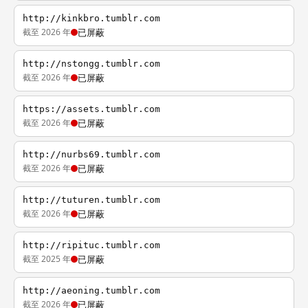
http://kinkbro.tumblr.com
截至 2026 年
已屏蔽
http://nstongg.tumblr.com
截至 2026 年
已屏蔽
https://assets.tumblr.com
截至 2026 年
已屏蔽
http://nurbs69.tumblr.com
截至 2026 年
已屏蔽
http://tuturen.tumblr.com
截至 2026 年
已屏蔽
http://ripituc.tumblr.com
截至 2025 年
已屏蔽
http://aeoning.tumblr.com
截至 2026 年
已屏蔽