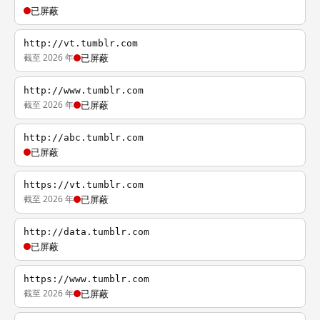
已屏蔽
http://vt.tumblr.com
截至 2026 年
已屏蔽
http://www.tumblr.com
截至 2026 年
已屏蔽
http://abc.tumblr.com
已屏蔽
https://vt.tumblr.com
截至 2026 年
已屏蔽
http://data.tumblr.com
已屏蔽
https://www.tumblr.com
截至 2026 年
已屏蔽