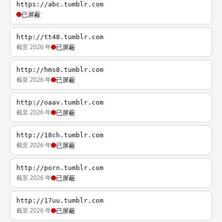
https://abc.tumblr.com
已屏蔽
http://tt48.tumblr.com
截至 2026 年
已屏蔽
http://hms8.tumblr.com
截至 2026 年
已屏蔽
http://oaav.tumblr.com
截至 2026 年
已屏蔽
http://18ch.tumblr.com
截至 2026 年
已屏蔽
http://porn.tumblr.com
截至 2026 年
已屏蔽
http://17uu.tumblr.com
截至 2026 年
已屏蔽