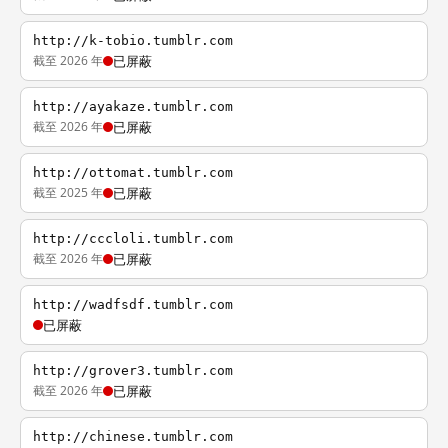
http://k-tobio.tumblr.com
截至 2026 年
已屏蔽
http://ayakaze.tumblr.com
截至 2026 年
已屏蔽
http://ottomat.tumblr.com
截至 2025 年
已屏蔽
http://cccloli.tumblr.com
截至 2026 年
已屏蔽
http://wadfsdf.tumblr.com
已屏蔽
http://grover3.tumblr.com
截至 2026 年
已屏蔽
http://chinese.tumblr.com