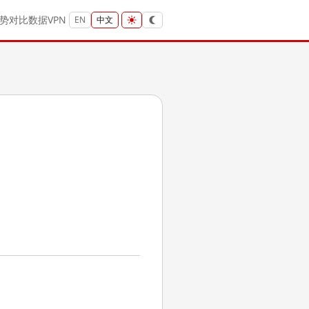
势
对比
数据
VPN
EN
中文