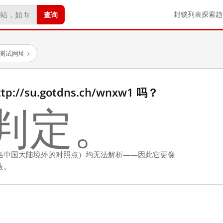
查询
封锁列表
探索
趋
已测试网址
→
//su.gotdns.ch/wnxw1 吗？
判定。
括中国大陆境外的对照点）均无法解析——因此它更像
蔽。