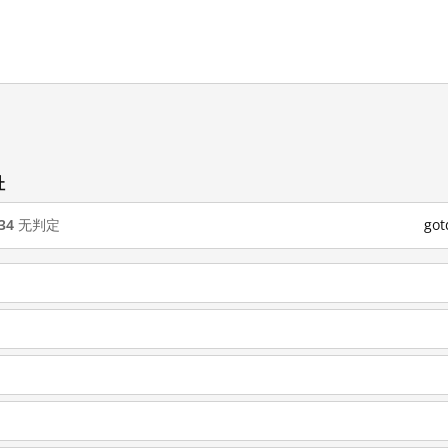
址
34
无判定
go