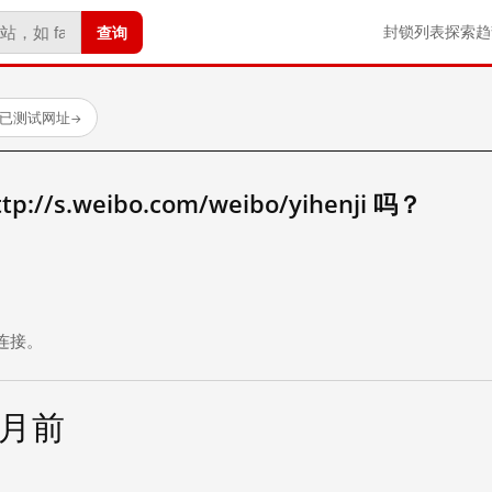
查询
封锁列表
探索
趋
 个已测试网址
→
/s.weibo.com/weibo/yihenji 吗？
。
连接。
个月前