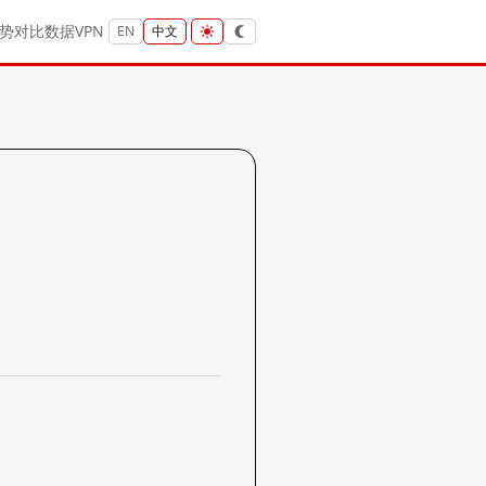
势
对比
数据
VPN
EN
中文