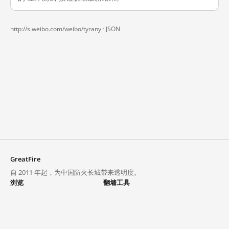
http://s.weibo.com/weibo/tyrany ·
JSON
GreatFire
自 2011 年起，为中国防火长城带来透明度。
浏览
翻墙工具
封锁列表
VPN 与代理
探索
翻墙中心
趋势
GreatFireVPN
热门网站在中国大陆的访问状况