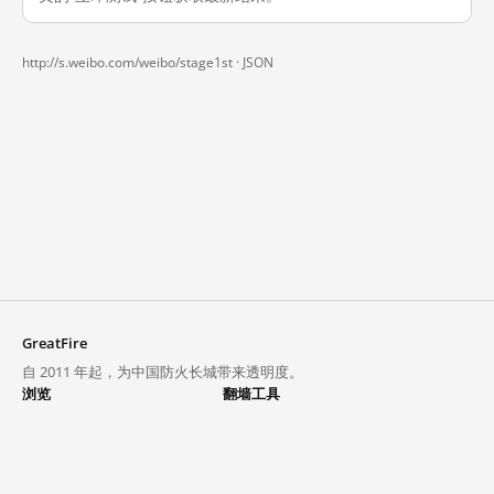
http://s.weibo.com/weibo/stage1st ·
JSON
GreatFire
自 2011 年起，为中国防火长城带来透明度。
浏览
翻墙工具
封锁列表
VPN 与代理
探索
翻墙中心
趋势
GreatFireVPN
热门网站在中国大陆的访问状况