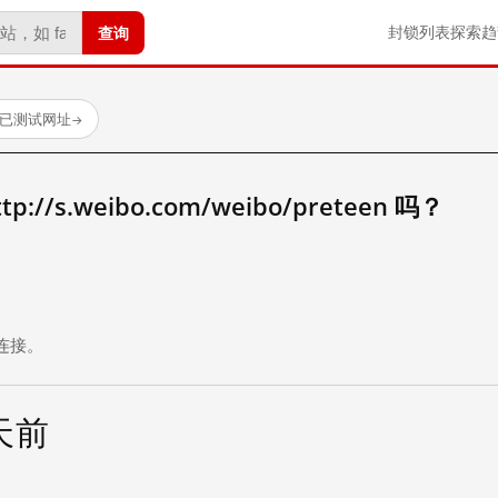
查询
封锁列表
探索
趋
 个已测试网址
→
//s.weibo.com/weibo/preteen 吗？
。
连接。
 天前