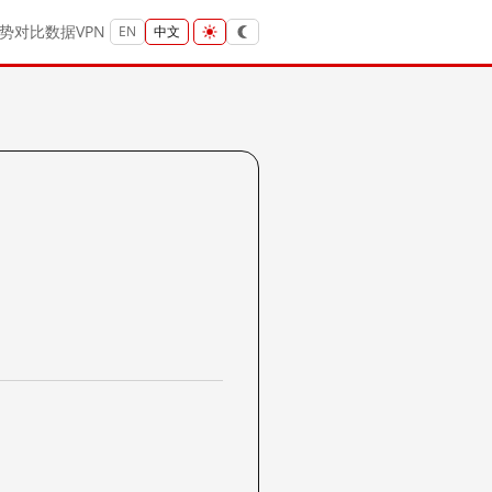
势
对比
数据
VPN
EN
中文