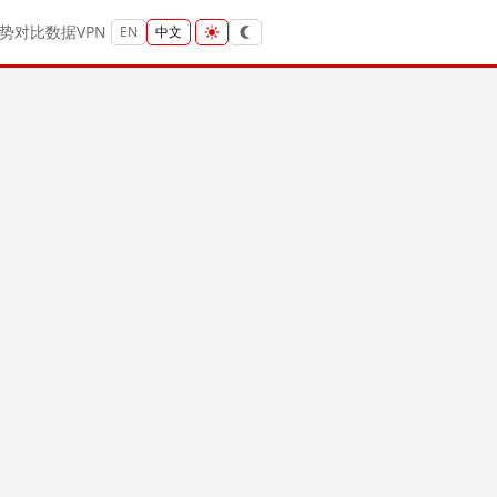
势
对比
数据
VPN
EN
中文