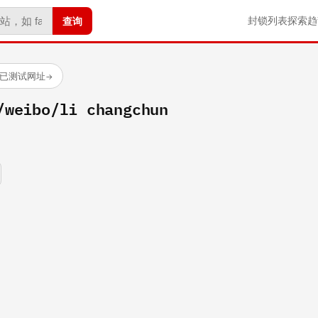
查询
封锁列表
探索
趋
 个已测试网址
→
/weibo/li changchun