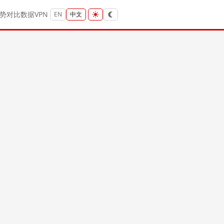
势
对比
数据
VPN
EN
中文