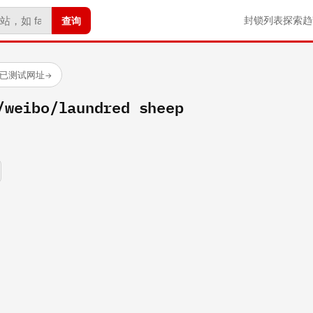
查询
封锁列表
探索
趋
 个已测试网址
→
/weibo/laundred sheep