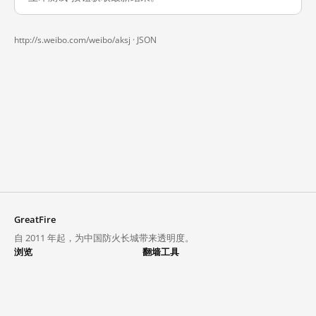
http://s.weibo.com/weibo/aksj ·
JSON
GreatFire
自 2011 年起，为中国防火长城带来透明度。
浏览
翻墙工具
封锁列表
VPN 与代理
探索
翻墙中心
趋势
GreatFireVPN
热门网站在中国大陆的访问状况