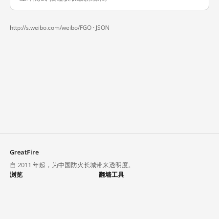
http://s.weibo.com/weibo/FGO ·
JSON
GreatFire
自 2011 年起，为中国防火长城带来透明度。
浏览
翻墙工具
封锁列表
VPN 与代理
探索
翻墙中心
趋势
GreatFireVPN
热门网站在中国大陆的访问状况