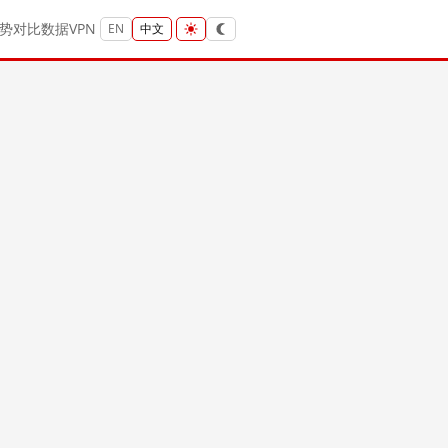
势
对比
数据
VPN
EN
中文