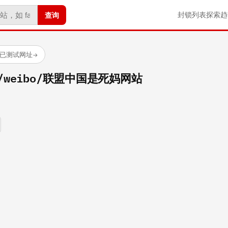
查询
封锁列表
探索
趋
 个已测试网址
→
com/weibo/联盟中国是死妈网站