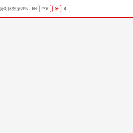
势
对比
数据
VPN
EN
中文