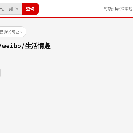
查询
封锁列表
探索
趋
 个已测试网址
→
om/weibo/生活情趣