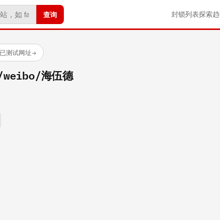
查询
封锁列表
探索
趋
 个已测试网址
→
m/weibo/海伍德