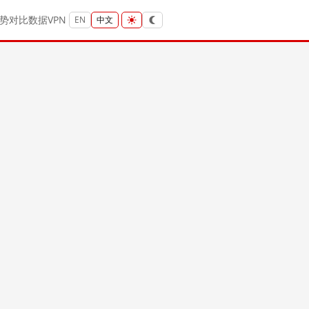
势
对比
数据
VPN
EN
中文