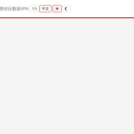
势
对比
数据
VPN
EN
中文