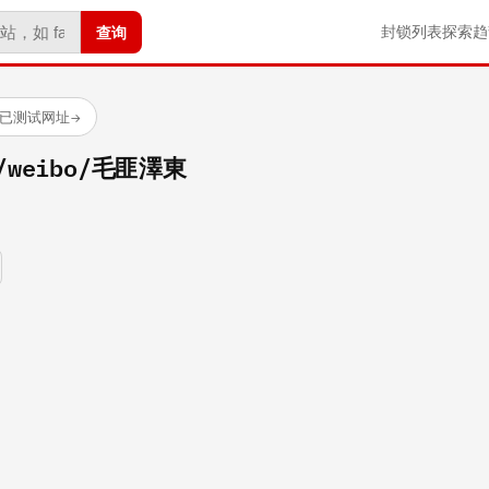
查询
封锁列表
探索
趋
 个已测试网址
→
om/weibo/毛匪澤東