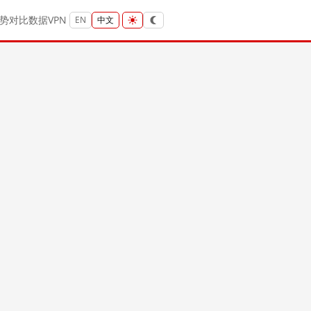
势
对比
数据
VPN
EN
中文