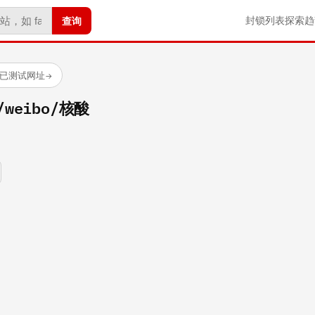
查询
封锁列表
探索
趋
 个已测试网址
→
m/weibo/核酸