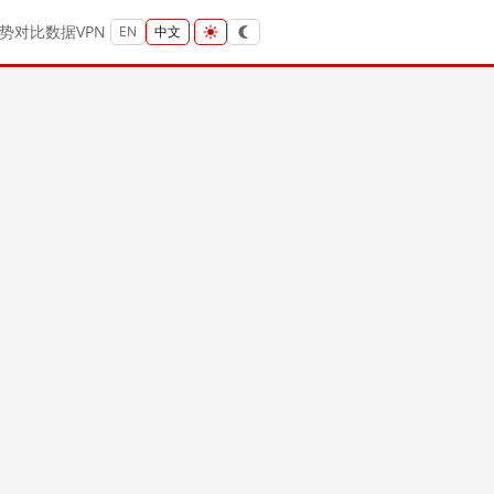
势
对比
数据
VPN
EN
中文