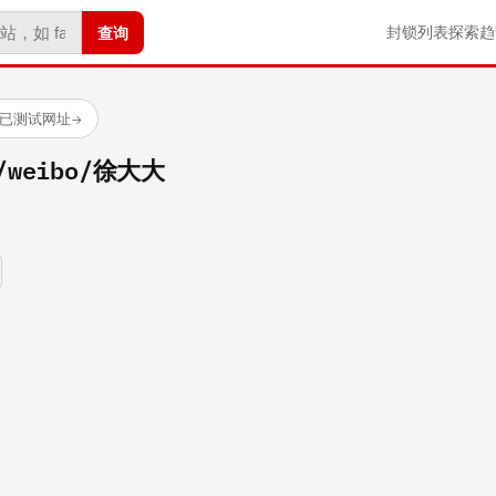
查询
封锁列表
探索
趋
 个已测试网址
→
m/weibo/徐大大