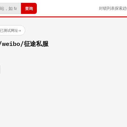
查询
封锁列表
探索
趋
 个已测试网址
→
om/weibo/征途私服