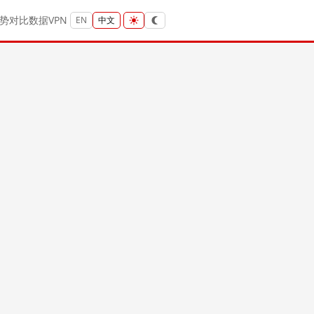
势
对比
数据
VPN
EN
中文