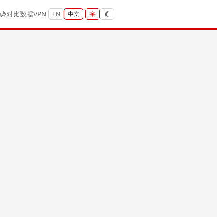
势
对比
数据
VPN
EN
中文