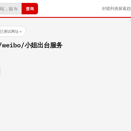
查询
封锁列表
探索
趋
 个已测试网址
→
om/weibo/小姐出台服务