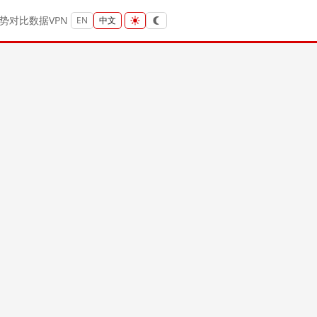
势
对比
数据
VPN
EN
中文