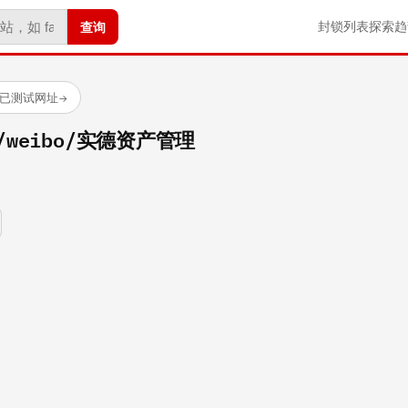
查询
封锁列表
探索
趋
 个已测试网址
→
om/weibo/实德资产管理