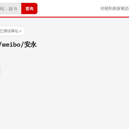
查询
封锁列表
探索
趋
 个已测试网址
→
m/weibo/安永