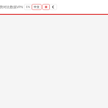
势
对比
数据
VPN
EN
中文