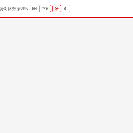
势
对比
数据
VPN
EN
中文