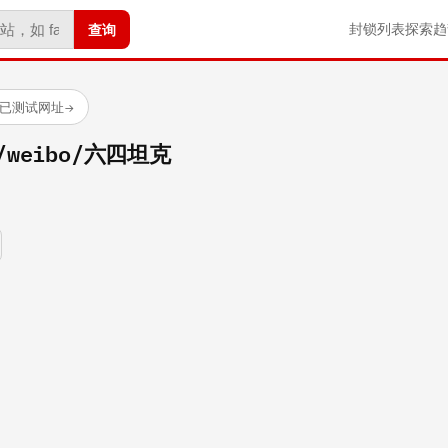
查询
封锁列表
探索
趋
 个已测试网址
→
om/weibo/六四坦克