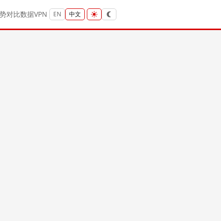
势
对比
数据
VPN
EN
中文