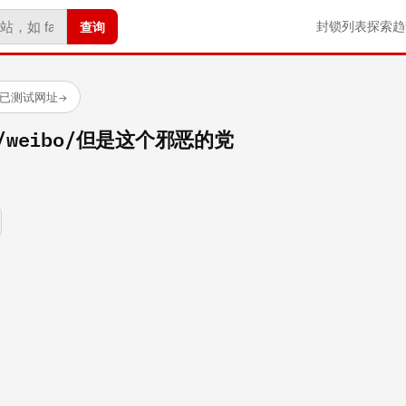
查询
封锁列表
探索
趋
 个已测试网址
→
com/weibo/但是这个邪恶的党