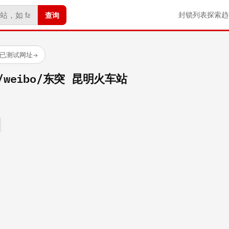
查询
封锁列表
探索
趋
 个已测试网址
→
om/weibo/东突 昆明火车站