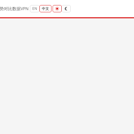
势
对比
数据
VPN
EN
中文