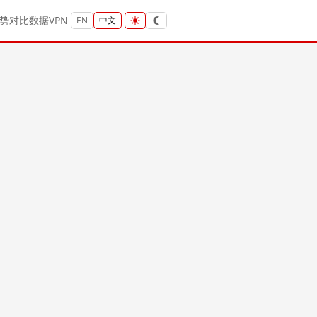
势
对比
数据
VPN
EN
中文