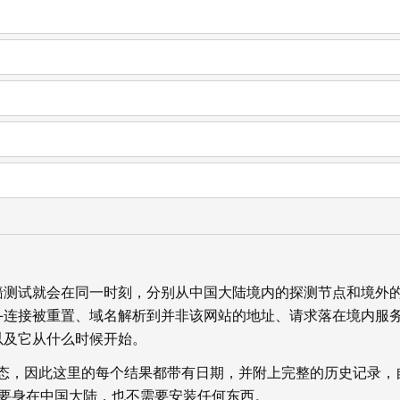
墙测试就会在同一时刻，分别从中国大陆境内的探测节点和境外
—连接被重置、域名解析到并非该网站的地址、请求落在境内服
以及它从什么时候开始。
状态，因此这里的每个结果都带有日期，并附上完整的历史记录，
你不需要身在中国大陆，也不需要安装任何东西。