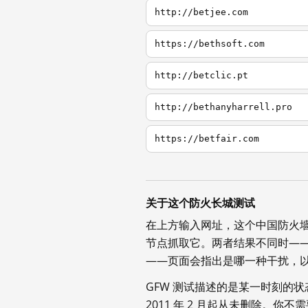
http://betjee.com
https://bethsoft.com
http://betclic.pt
http://bethanyharrell.pro
https://betfair.com
关于这个防火长城测试
在上方输入网址，这个中国防火
节点抓取它。两者结果不同时—
——页面会指出是哪一种干扰，
GFW 测试描述的是某一时刻的
2011 年 2 月起从未删除。