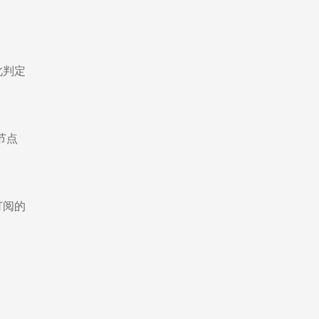
此判定
节点
订阅的