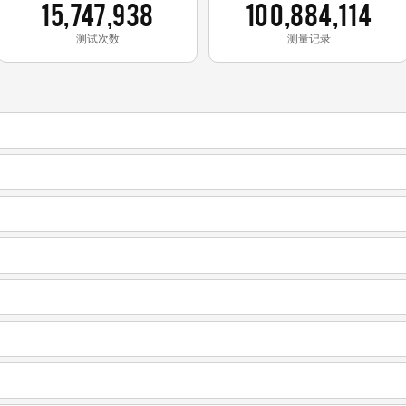
15,747,938
100,884,114
测试次数
测量记录