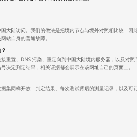
中国大陆访问。我们的做法是把境内节点与境外对照相比较，因
是网站自身的普通故障。
的？
接重置、DNS 污染、重定向到中国大陆境内服务器，以及对照
信号决定判定结果，相关证据都会展示在该网址自己的页面上。
数据集同样开放：判定结果、每次测试背后的测量记录，以及可