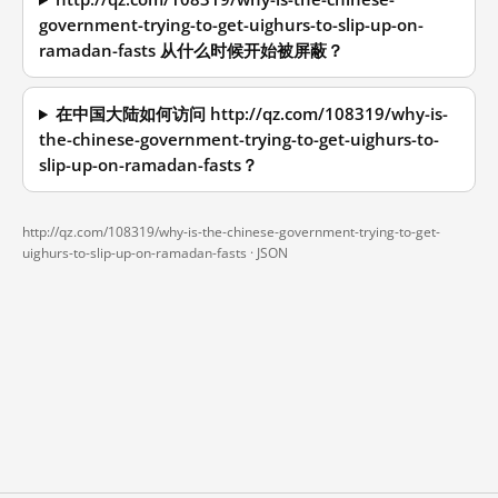
government-trying-to-get-uighurs-to-slip-up-on-
ramadan-fasts 从什么时候开始被屏蔽？
在中国大陆如何访问 http://qz.com/108319/why-is-
the-chinese-government-trying-to-get-uighurs-to-
slip-up-on-ramadan-fasts？
http://qz.com/108319/why-is-the-chinese-government-trying-to-get-
uighurs-to-slip-up-on-ramadan-fasts ·
JSON