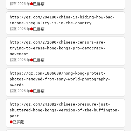
截至 2026 年
已屏蔽
http://qz.com/204180/china-is-hiding-how-bad-
income-inequality-is-in-the-country
截至 2026 年
已屏蔽
http://qz.com/272690/chinese-censors-are-
trying-to-erase-hong-kongs-pro-democracy-
movement
截至 2026 年
已屏蔽
https://qz.com/1806639/hong-kong-protest-
photos-removed-from-sony-world-photography-
awards
截至 2026 年
已屏蔽
http://qz.com/241082/chinese-pressure-just-
shuttered-hong-kongs-version-of-the-huffington-
post
已屏蔽