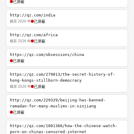
已屏蔽
http://qz.com/india
截至 2026 年
已屏蔽
http://qz.com/africa
截至 2026 年
已屏蔽
https://qz.com/obsessions/china
已屏蔽
https://qz.com/279013/the-secret-history-of-
hong-kongs-stillborn-democracy
截至 2026 年
已屏蔽
http://qz.com/229329/beijing-has-banned-
ramadan-for-many-muslims-in-xinjiang
已屏蔽
https://qz.com/1001366/how-the-chinese-watch-
porn-on-chinas-censored-internet