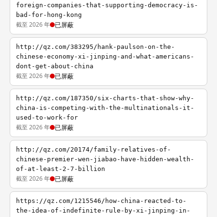
foreign-companies-that-supporting-democracy-is-
bad-for-hong-kong
截至 2026 年
已屏蔽
http://qz.com/383295/hank-paulson-on-the-
chinese-economy-xi-jinping-and-what-americans-
dont-get-about-china
截至 2026 年
已屏蔽
http://qz.com/187350/six-charts-that-show-why-
china-is-competing-with-the-multinationals-it-
used-to-work-for
截至 2026 年
已屏蔽
http://qz.com/20174/family-relatives-of-
chinese-premier-wen-jiabao-have-hidden-wealth-
of-at-least-2-7-billion
截至 2026 年
已屏蔽
https://qz.com/1215546/how-china-reacted-to-
the-idea-of-indefinite-rule-by-xi-jinping-in-