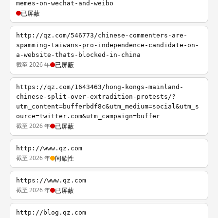
memes-on-wechat-and-weibo
已屏蔽
http://qz.com/546773/chinese-commenters-are-
spamming-taiwans-pro-independence-candidate-on-
a-website-thats-blocked-in-china
截至 2026 年
已屏蔽
https://qz.com/1643463/hong-kongs-mainland-
chinese-split-over-extradition-protests/?
utm_content=bufferbdf8c&utm_medium=social&utm_s
ource=twitter.com&utm_campaign=buffer
截至 2026 年
已屏蔽
http://www.qz.com
截至 2026 年
间歇性
https://www.qz.com
截至 2026 年
已屏蔽
http://blog.qz.com