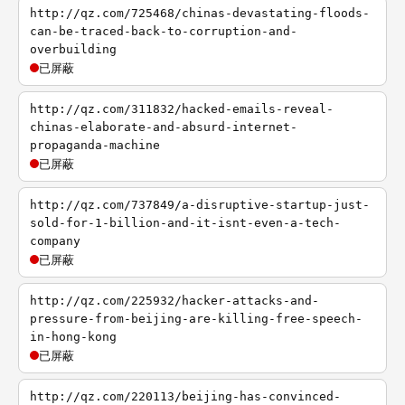
http://qz.com/725468/chinas-devastating-floods-
can-be-traced-back-to-corruption-and-
overbuilding
已屏蔽
http://qz.com/311832/hacked-emails-reveal-
chinas-elaborate-and-absurd-internet-
propaganda-machine
已屏蔽
http://qz.com/737849/a-disruptive-startup-just-
sold-for-1-billion-and-it-isnt-even-a-tech-
company
已屏蔽
http://qz.com/225932/hacker-attacks-and-
pressure-from-beijing-are-killing-free-speech-
in-hong-kong
已屏蔽
http://qz.com/220113/beijing-has-convinced-