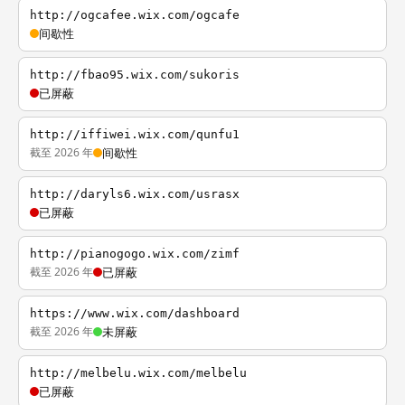
http://ogcafee.wix.com/ogcafe
间歇性
http://fbao95.wix.com/sukoris
已屏蔽
http://iffiwei.wix.com/qunfu1
截至 2026 年
间歇性
http://daryls6.wix.com/usrasx
已屏蔽
http://pianogogo.wix.com/zimf
截至 2026 年
已屏蔽
https://www.wix.com/dashboard
截至 2026 年
未屏蔽
http://melbelu.wix.com/melbelu
已屏蔽