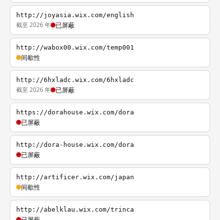
http://joyasia.wix.com/english
截至 2026 年
已屏蔽
http://wabox00.wix.com/temp001
间歇性
http://6hxladc.wix.com/6hxladc
截至 2026 年
已屏蔽
https://dorahouse.wix.com/dora
已屏蔽
http://dora-house.wix.com/dora
已屏蔽
http://artificer.wix.com/japan
间歇性
http://abelklau.wix.com/trinca
已屏蔽