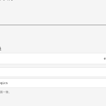
址
bqics
页面一致。