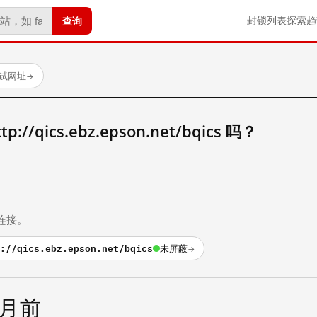
查询
封锁列表
探索
趋
测试网址
→
/qics.ebz.epson.net/bqics 吗？
。
连接。
://qics.ebz.epson.net/bqics
未屏蔽
→
个月前