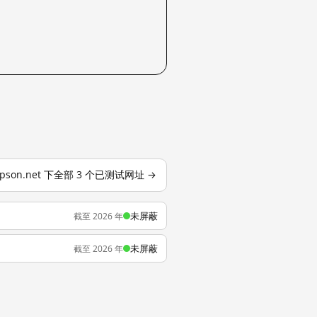
epson.net 下全部 3 个已测试网址 →
未屏蔽
截至 2026 年
未屏蔽
截至 2026 年