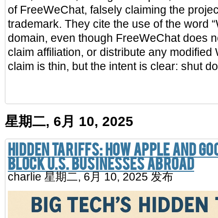
of FreeWeChat, falsely claiming the project
trademark. They cite the use of the word 
domain, even though FreeWeChat does no
claim affiliation, or distribute any modifi
claim is thin, but the intent is clear: shut
星期二, 6月 10, 2025
Hidden Tariffs: How Apple and Go
Block U.S. Businesses Abroad
charlie
星期二, 6月 10, 2025 发布