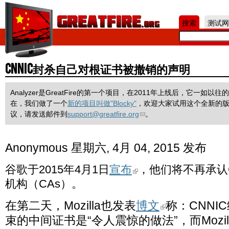
Jum
搜索
测试网
CNNIC封杀自己对根证书被撤销的声明
Analyzer是GreatFire的第一个项目，在2011年上线后，它一
在，我们做了一个
新的项目叫做"Blocky"
，欢迎大家试用这个全新的
议，请发送邮件到
support@greatfire.org
。
Anonymous
星期六, 4月 04, 2015 发布
谷歌于2015年4月1日
宣布
，他们将不再承认C
机构（CAs）。
在第二天，Mozilla也发表
博文
称：CNNI
束的中间证书是“令人震惊的做法”，而Mozi