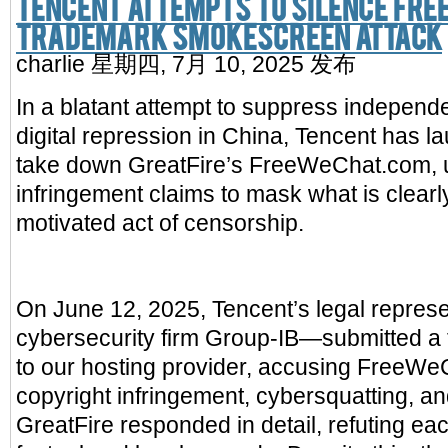
Tencent Attempts to Silence Fre
Trademark Smokescreen Attack
charlie
星期四, 7月 10, 2025 发布
In a blatant attempt to suppress independ
digital repression in China, Tencent has la
take down GreatFire’s FreeWeChat.com, 
infringement claims to mask what is clearly 
motivated act of censorship.
On June 12, 2025, Tencent’s legal repres
cybersecurity firm Group-IB—submitted a
to our hosting provider, accusing FreeWe
copyright infringement, cybersquatting, an
GreatFire responded in detail, refuting ea