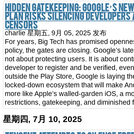
Hidden Gatekeeping: Google’s New
Plan Risks Silencing Developers
Censors
charlie
星期五, 9月 05, 2025 发布
For years, Big Tech has promised openne
policy, the gates are closing. Google’s la
not about protecting users. It is about cont
developer to register and be verified, even
outside the Play Store, Google is laying t
locked-down ecosystem that will make An
more like Apple’s walled-garden iOS, a mo
restrictions, gatekeeping, and diminished
星期四, 7月 10, 2025